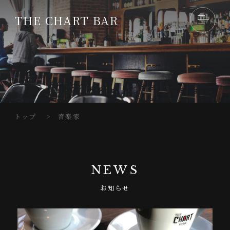
THE CHART BAR
ABOUT
THE CHART BARとは
CONCEPT
トップ
>
音楽家
コンセプト
NEWS
NEWS
お知らせ
お知らせ
SHOP